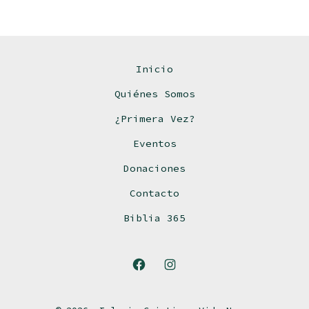
Inicio
Quiénes Somos
¿Primera Vez?
Eventos
Donaciones
Contacto
Biblia 365
Open
Open
Facebook
Instagram